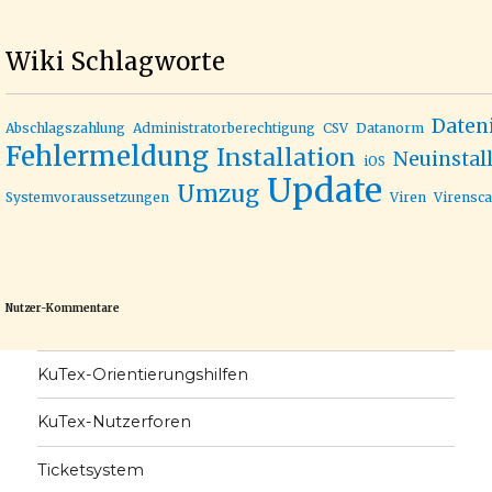
Wiki Schlagworte
Daten
Abschlagszahlung
Administratorberechtigung
CSV
Datanorm
Fehlermeldung
Installation
Neuinstal
iOS
Update
Umzug
Systemvoraussetzungen
Viren
Virensc
Nutzer-Kommentare
KuTex-Orientierungshilfen
KuTex-Nutzerforen
Ticketsystem