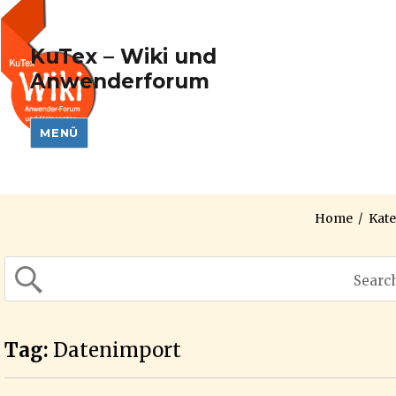
KuTex – Wiki und
Anwenderforum
MENÜ
Home
/
Kat
Tag:
Datenimport